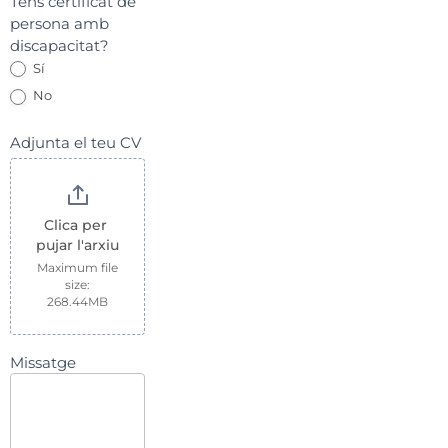
Tens certificat de
persona amb
discapacitat?
Sí
No
Adjunta el teu CV
Clica per 
pujar l'arxiu
Maximum file
size:
268.44MB
Missatge