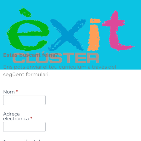
Estàs buscant feina?
Ens pots enviar el teu curriculum a través del
següent formulari.
Nom
*
Recerca
de feina
Adreça
electrònica
*